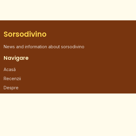
Sorsodivino
News and information about sorsodivino
Navigare
Acasă
Recenzii
Despre
Contact
Contact
Email: contact@ghidrestaurante.ro